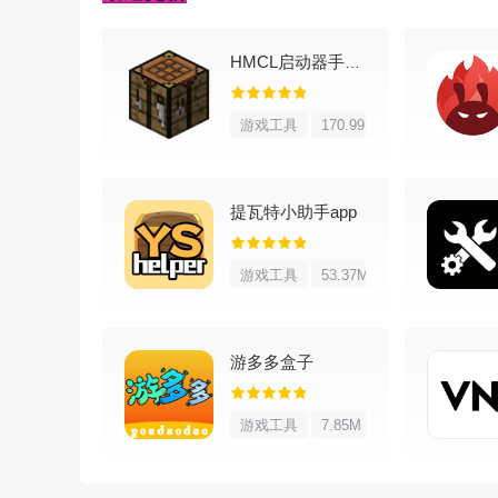
11、直观的用户界面：界面响应快，提供深色和
HMCL启动器手机版
12、翻译成26种语言：多亏了志愿者，EPIM
繁体）、克罗地亚语、捷克语、荷兰语、法语、德语
语、罗马尼亚语、俄语、塞尔维亚语、西班牙语、土
游戏工具
170.99M
包括日历（有日、周、月、年和议程视图）、任
定义字段）和密码（安全、自锁机制）这些模块。
提瓦特小助手app
更新日志
游戏工具
53.37M
v6.0.17版本
游多多盒子
– 进行了一些常规改进，让使用感觉更顺滑。
– 修复了谷歌同步时笔记与复选框不同步的问题
游戏工具
7.85M
– 修复了其他一些bug，提高了稳定性和性能表现