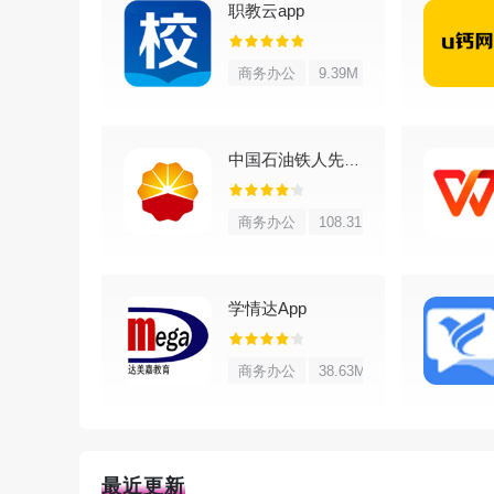
2、强大的日历视图：彩色界面，日、周、月、
职教云app
3、分层任务结构：结构灵活，能把任务组织成
商务办公
9.39M
4、树状多层笔记结构：笔记支持树形分层，多
5、方便组织的联系人：可选字段很多，联系人
中国石油铁人先锋app
6、安全密码列表：自锁机制提供了安全又便捷
商务办公
108.31M
7、美观实用的小部件（某些可通过应用内购买
新的EPIM项目。
学情达App
8、将EPIM模块的快捷方式放在主屏幕上，访
商务办公
38.63M
9、密码保护整个应用程序：可以用密码锁住整个应
10、数据备份和还原：可以把全部或选定的Esse
他Android设备也很方便。
最近更新