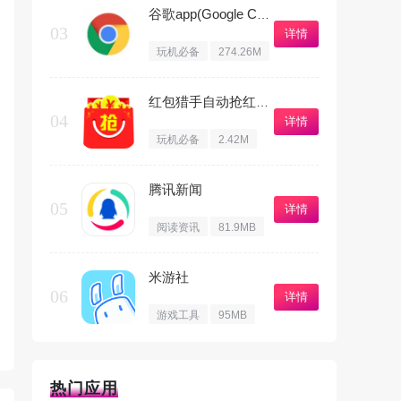
谷歌app(Google Chrome)
03
详情
玩机必备
274.26M
红包猎手自动抢红包免费版
04
详情
玩机必备
2.42M
腾讯新闻
05
详情
阅读资讯
81.9MB
米游社
06
详情
游戏工具
95MB
热门应用