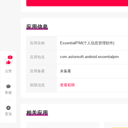
应用信息
应用名称
EssentialPIM(个人信息管理软件)
com.astonsoft.android.essentialpim
应用包名
0
点赞
应用备案
未备案
权限信息
查看权限
客服
软件功能
1、同步所有数据：可以和Windows版本的Essen
相关应用
置顶
Google任务、Google云端硬盘（用来存注释和密码）