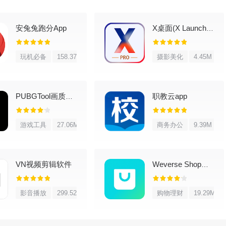
浅色主题，按喜好切换就行。
安兔兔跑分App
X桌面(X Launcher Pro)
现在提供这些语言版本：英语、阿拉伯语、白俄罗斯语、中文（简体和
、希伯来语、匈牙利语、印尼语、意大利语、韩语、波兰语、葡萄牙
耳其语、乌克兰语和越南语。
玩机必备
158.37M
摄影美化
4.45M
务（层级结构）、便笺（树状多层结构）、联系人（分组和无限制自
职教云app
PUBGTool画质修改器
游戏工具
27.06M
商务办公
9.39M
VN视频剪辑软件
Weverse Shop官方版
。
影音播放
299.52M
购物理财
19.29M
。