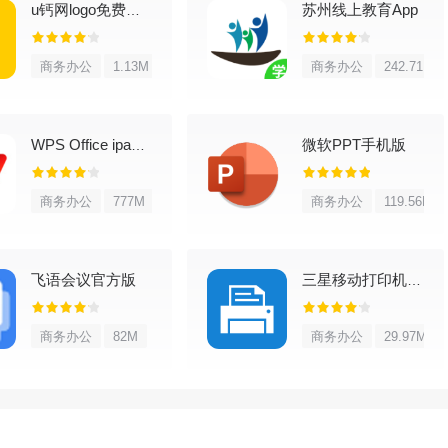
年和议程等视图都很清晰，阅读起来更顺手。
苏州线上教育App
u钙网logo免费设计app
多棵树，子任务和叶子节点都能清楚看到。
商务办公
1.13M
商务办公
242.71M
个视图方便快速预览注释、管理数据和定位内容。
分组数量没有限制，整理起来比较省心。
微软PPT手机版
WPS Office ipad版
的方式来保存所有密码和其他敏感信息。
商务办公
777M
商务办公
119.56M
获得）：提供日历（议程和月视图）和任务的小部件，并能快速添加
飞语会议官方版
三星移动打印机app
问速度更快，常用功能一按就到。
商务办公
82M
商务办公
29.97M
用，保护个人信息安全。数据用随机256位AES密钥加密。
ntialPIM数据备份到设备或任何在线服务，从备份中恢复到当前或其