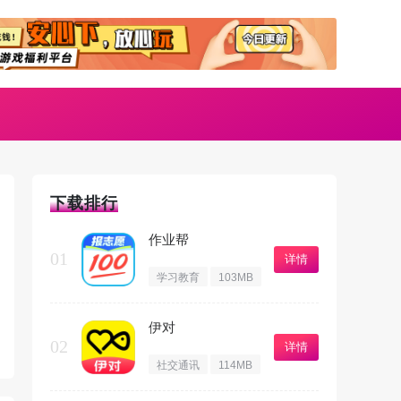
下载排行
作业帮
01
详情
学习教育
103MB
伊对
02
详情
社交通讯
114MB