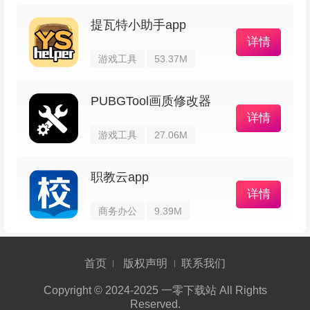
提瓦特小助手app
详情
游戏工具
53.37M
PUBGTool画质修改器
详情
游戏工具
27.06M
2、选择【新建剪辑】，挑选一个视频并点击
界面中的【箭头】；
职教云app
详情
商务办公
9.39M
首页
版权声明
联系我们
Copyright © 2024-2025 一零下载站 All Rights
Reserved.