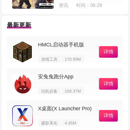
资讯
时间：06-29
后点击【+】；
最新更新
HMCL启动器手机版
详情
游戏工具
170.99M
安兔兔跑分App
详情
玩机必备
158.37M
X桌面(X Launcher Pro)
详情
摄影美化
4.45M