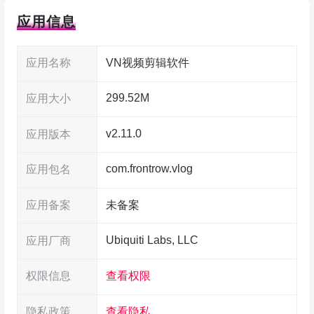
VN视频剪辑功能
应用信息
1、快速剪辑
应用名称
VN视频剪辑软件
– 将 PC 端的剪辑轨道交互运用到【VN】中，
299.52M
应用大小
指尖轻点即可轻松缩放素材，精确到秒选取需要剪
v2.11.0
应用版本
切的关键帧。
com.frontrow.vlog
应用包名
2、删除排序
应用备案
未备案
– 向上、向下划动删除，长按拖动排序；支持
多视频/图片，无时长限制；
Ubiquiti Labs, LLC
应用厂商
3、草稿保存
权限信息
查看权限
– 剪辑过程中自动保存每一步操作，让你随时
隐私政策
查看隐私