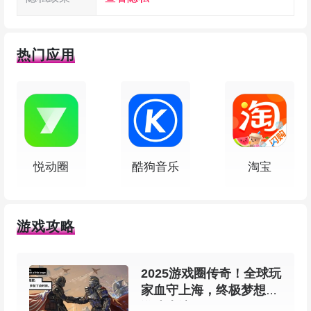
编辑未完成的视频。
热门应用
4、导出设置
– 可自定义分辨率和帧率，依据手机性能差异
可最高支持4K分辨率、60帧导出，保存到本地。
5、高清分享
悦动圈
酷狗音乐
淘宝
– 一键分享到微信、微博等社交平台，与朋友
共享精彩片段。
游戏攻略
VN视频剪辑软件怎么使用
2025游戏圈传奇！全球玩
家血守上海，终极梦想在
1、从本站下载安装并打开软件，进入主界面
游戏上演