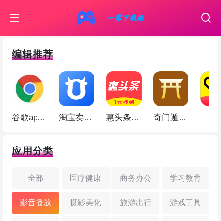
编辑推荐
伊
谷歌app(Google Chrome)
淘宝卖家版app
惠头条app
奇门遁甲app
应用分类
全部
医疗健康
商务办公
学习教育
影音播放
摄影美化
旅游出行
游戏工具