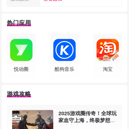
热门应用
功能特色
1、一键傻瓜式测速，下载速度、上传速度、
网络延时图表实时跟踪显示。这个设计就是为了让
悦动圈
酷狗音乐
淘宝
你不用看复杂数字也能一眼知道网速状况。
2、全国各城市拥有1000多个测试服务器，20
游戏攻略
秒即可准确获取网速测试报告。服务器点多，测试
结果更接近你真实体验。
2025游戏圈传奇！全球玩
家血守上海，终极梦想在
3、可以实时关注你的网络连接情况，有任何
游戏上演