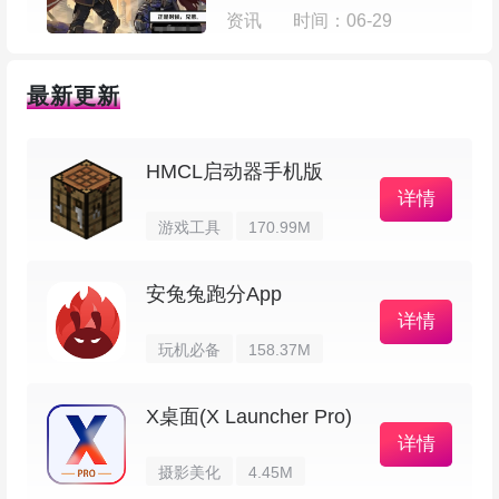
的问题可以第一时间处理。出现卡顿或延迟时，你
资讯
时间：06-29
能第一时间发现然后再去排查问题来源。
最新更新
4、测试历史，测速历史一目了然，轻松查
阅，点击后查看当前测速的测速报告。想对比今天
HMCL启动器手机版
和昨天的网速也很方便。
详情
游戏工具
170.99M
花瓣测速App怎么测网速
安兔兔跑分App
详情
1、进入应用会自动获取你的网络节点，在左
玩机必备
158.37M
上方显示
X桌面(X Launcher Pro)
详情
摄影美化
4.45M