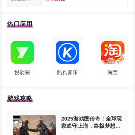
热门应用
百度影视大全App特色
1、随时随地尽情享受大片，不花钱的移动影
院——想追剧就追剧，像随身影院一样方便。
悦动圈
酷狗音乐
淘宝
2、影音资源超丰富，电影、电视剧、综艺、
动漫很多你想得到没想到的都有，翻一翻经常有惊
游戏攻略
喜。
3、千万用户共同参与出来的视频排行榜，热
2025游戏圈传奇！全球玩
家血守上海，终极梦想在
门内容看点一目了然，追热剧快人一步。
游戏上演