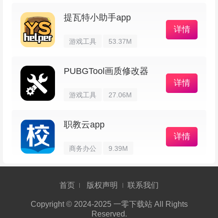
4、搜索很给力，输入影视名称就能快速找到
提瓦特小助手app
目标，节省时间。
详情
游戏工具
53.37M
5、播放时能随时调整进度，想跳过开头或片
段，滑动进度条就行，挺方便的。
PUBGTool画质修改器
详情
更新日志
游戏工具
27.06M
职教云app
v8.15.03版本
详情
商务办公
9.39M
1、热播剧《赴山海》里成毅分饰三角，热血
江湖感很强；《锦月如歌》里周也和丞磊上演双A
对决，戏份挺带感的；
首页
版权声明
联系我们
Copyright © 2024-2025 一零下载站 All Rights
2、独.家上线：《速度与激情系列》，动作迷
Reserved.