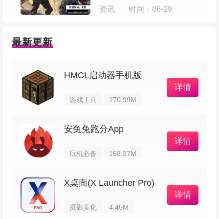
资讯
时间：06-29
4、全新的播放器，播放体验提升明显，打开
就能享受流畅画面和不卡顿的观影体验。
最新更新
软件功能
HMCL启动器手机版
详情
1、界面排版清晰，资源质量较高，看起来舒
游戏工具
170.99M
服不费劲。
安兔兔跑分App
2、海量高清影视，多种类型随你挑选，题材
详情
丰富，选片不纠结。
玩机必备
158.37M
3、支持全屏观看模式，观影更带感，沉浸感
X桌面(X Launcher Pro)
详情
更强。
摄影美化
4.45M