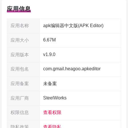
这样常用的改包工具，能反编译、打包一条龙。如
应用信息
果你手机里没有 APK 文件，也可以直接从已装的
应用里提取出来，用法很直观，新手也能上手。编
应用名称
apk编辑器中文版(APK Editor)
辑时有两种模式可选：完全编辑，可以把 APK 整
6.67M
个反编译然后重建；SIMPLE EDIT 模式则更轻
应用大小
量，只替换包里的某些文件，简单又省事。
v1.9.0
应用版本
apk编辑器手机版功能介绍
com.gmail.heagoo.apkeditor
应用包名
应用备案
未备案
1、内置文本编辑器、图片浏览器、音乐播放
器、字体预览器和脚本执行器，基本需要的都在手
SteelWorks
应用厂商
机里能打开看；
权限信息
查看权限
2、会显示 apk 的图标和图片缩略图，还支持
隐私政策
查看隐私