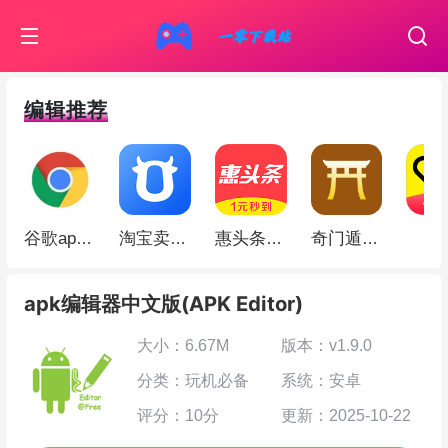
编辑推荐
伊
谷歌app(Google Chrome)
淘宝卖家版app
惠头条app
奇门遁甲app
apk编辑器中文版(APK Editor)
大小：6.67M
版本：v1.9.0
分类：玩机必备
系统：安卓
评分：10分
更新：2025-10-22