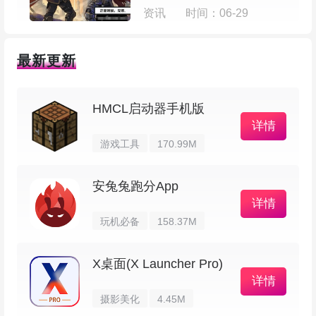
资讯
时间：06-29
1、能直接在 apk 包里编辑 ARSC、dex、
XML 等资源文件，做汉化或改界面都行；
最新更新
2、保存 APK 的时候会自动给包签名，省去手
动签名的麻烦；
HMCL启动器手机版
详情
3、支持把 apk 解包、打包，打包完还能直接
游戏工具
170.99M
签名并安装（长按操作就会出现）；
安兔兔跑分App
详情
4、集成了 Google 翻译，长按需要翻译的文
玩机必备
158.37M
字会弹出翻译选项，翻译起来方便；
X桌面(X Launcher Pro)
5、有个软件/游戏共存制作功能，需要注册，
详情
长按想做共存的 apk 会弹出相关选项；
摄影美化
4.45M