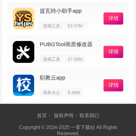
6、词典记忆功能挺实用，汉化时会积累翻译
提瓦特小助手app
数据库，支持导入词典并管理，词典里的翻译条目
详情
游戏工具
53.37M
可以随意编辑（长按词典文件即可）；
7、带有文件管理器，常见的复制、重命名、
PUBGTool画质修改器
详情
删除这些操作都有，长按文件名还能安装 APK；
游戏工具
27.06M
8、可以解压、压缩、替换 jar/zip/apk/ear/war
职教云app
里单个文件或整个目录（长按即可操作）；
详情
商务办公
9.39M
9、资源分支可选，方便针对不同分辨率、语
言、横竖屏这些差异化资源进行替换处理。
首页
版权声明
联系我们
apk编辑器怎么修改图标和名称
Copyright © 2024-2025 一零下载站 All Rights
Reserved.