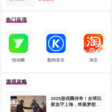
缩略图缓存，压缩包里的图片也能直接预览缩略
图，查资源方便；
热门应用
3、搜索功能挺强，文件名、文件内容、大小
都能搜到，找文件不再靠猜；
4、提供完整的 zip 文件操作，可以直接往压
缩包里添加、重命名、删除文件，操作后不需要再
悦动圈
酷狗音乐
淘宝
二次压缩，省了不少时间；
5、支持批量复制、移动、删除、重命名、创
游戏攻略
建符号链接和修改权限，干活儿的时候手感不错。
2025游戏圈传奇！全球玩
软件特色
家血守上海，终极梦想在
游戏上演