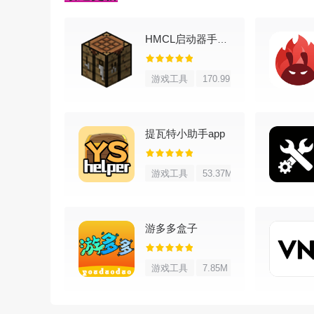
11、一键切换；完全支持壁纸滚动
HMCL启动器手机版
软件亮点
游戏工具
170.99M
1、清爽界面：清爽精致的界面，给你舒适清爽的
2、海量精美主题：海量在线主题，精美个性的壁
提瓦特小助手app
3、酷炫3D桌面：全新3D桌面，酷炫的界面，给
游戏工具
53.37M
4、预览主题：壁纸更便捷隆重推出主题、壁纸
游多多盒子
软件优势
1、侧滑圆盘
游戏工具
7.85M
仅需从屏幕边缘侧滑，就可以轻松打开应用，提