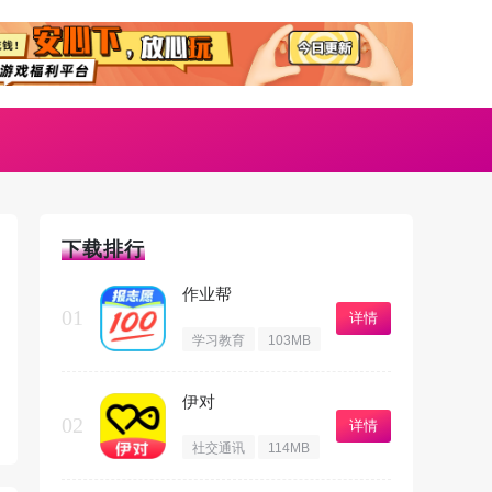
下载排行
作业帮
01
详情
学习教育
103MB
伊对
02
详情
社交通讯
114MB