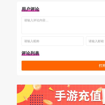
2、智能文件夹，方便管理
用户评论
本机应用智能整理归类，手机再也不会杂乱无章
3、我的应用——个性化自定义应用
自定义添加管理我手机里常用应用；我的手机我
4、便捷工具箱
评论列表
集合多种实用便捷工具，以备不时之需
打开
5、一键清理
一次性清理占用过多内存的应用，大幅提高手机
6、桌面插件
附带三款widget 4×1、4×2和4×4桌面插件，快