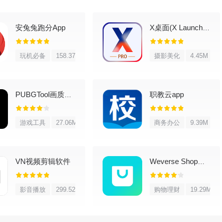
安兔兔跑分App
X桌面(X Launcher Pro)
玩机必备
158.37M
摄影美化
4.45M
视觉盛宴
纸、锁屏，给你豪华视觉体验
职教云app
PUBGTool画质修改器
你前所未有的炫酷体验
游戏工具
27.06M
商务办公
9.39M
和锁屏的预览，更加便捷，完美桌面随心替换
VN视频剪辑软件
Weverse Shop官方版
影音播放
299.52M
购物理财
19.29M
高打开应用效率，非常快速