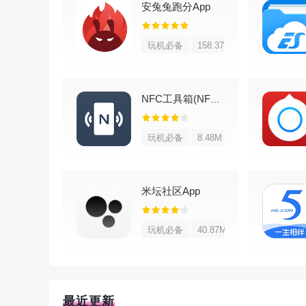
安兔兔跑分App
2、快速换肤：一键换肤，快速更换主题，让你的
玩机必备
158.37M
3、生活小助理：内存清理，实时天气，更有多
4、隐藏图标：一键选择即可隐藏手机里的隐私文
NFC工具箱(NFC Tools PRO)专业版
5、一键换图标：我的桌面我做主，图标皮肤随心
玩机必备
8.48M
6、自主DIY：壁纸、主题、锁屏随心创作，你就
7、魔幻手势：打造个性舒适的使用体验
米坛社区App
8、一键锁屏：一个手势锁屏，省去按电源键的烦
玩机必备
40.87M
9、超高性能：内存占用小，低能耗，响应速度比
顿
10、精美壁纸主题锁屏：每天推陈出新，365
都在；海量桌面壁纸，桌面主题，
最近更新