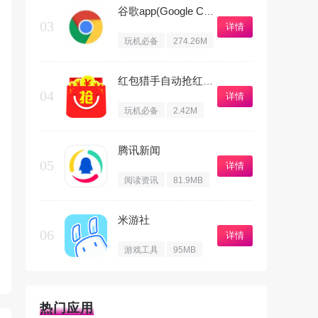
谷歌app(Google Chrome)
03
详情
玩机必备
274.26M
红包猎手自动抢红包免费版
04
详情
玩机必备
2.42M
腾讯新闻
05
详情
阅读资讯
81.9MB
米游社
06
详情
游戏工具
95MB
热门应用