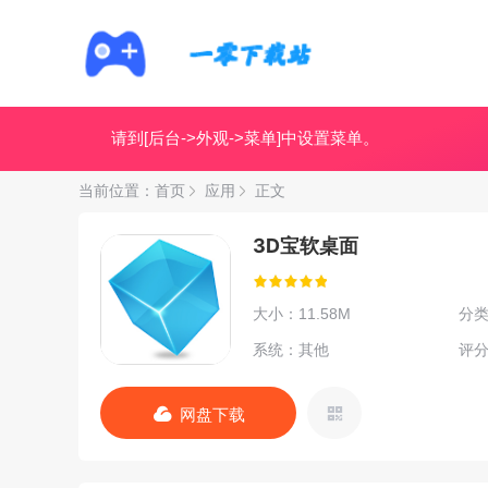
请到[后台->外观->菜单]中设置菜单。
当前位置：
首页
应用
正文
3D宝软桌面
大小：11.58M
分
系统：其他
评分
网盘下载