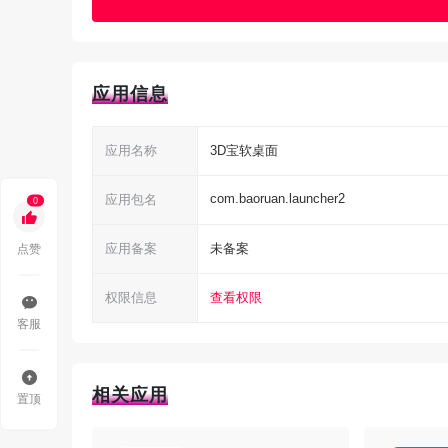
应用信息
应用名称
3D宝软桌面
com.baoruan.launcher2
应用包名
0
点赞
应用备案
未备案
权限信息
查看权限
客服
功能特色
相关应用
置顶
1、快捷圆盘：四向管理近期应用、常用工具、常