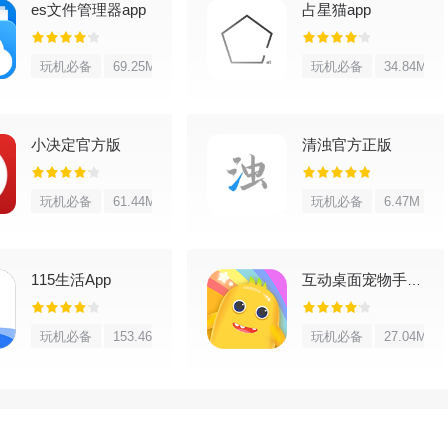
es文件管理器app
占星猫app
手机百变不腻
玩机必备
69.25M
玩机必备
34.84M
种生活小工具等特色功能，便捷你的生活
件和社交等小秘密
小决定官方版
清浊官方正版
而变。
玩机必备
61.44M
玩机必备
6.47M
是设计达人
115生活App
互动桌面宠物手机版
恼，延长手机电源键使用寿命
玩机必备
153.46M
玩机必备
27.04M
普通桌面提升300%！省电省流量，轻松玩转桌面美化、看视频不卡
天美化你的手机；文艺小清新，二次元，文字控，明星壁纸主题你要的