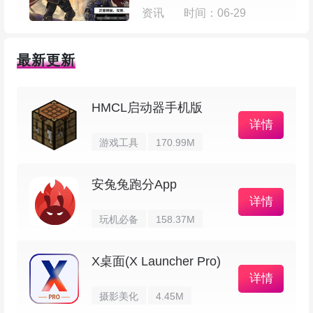
资讯
时间：06-29
4、主动回忆是最有效的记忆方式，远比不停
地看一遍又一遍更有用。那些快要忘的东西，回忆
最新更新
起来会有点疼，但正是这个“疼”，让记忆变得更
牢，就像见效的训练，很难轻轻松松完成。
HMCL启动器手机版
详情
5、严格讲，没有所谓的复习曲线或记忆曲
游戏工具
170.99M
线，只有遗忘曲线。把复习安排在遗忘曲线上的一
些关键点，会收到很好效果。我把那些关键点叫做
安兔兔跑分App
详情
复习节点。Memory Helper里说的复习曲线，就是
玩机必备
158.37M
一堆这样的复习节点组合在一起。
X桌面(X Launcher Pro)
软件功能
详情
摄影美化
4.45M