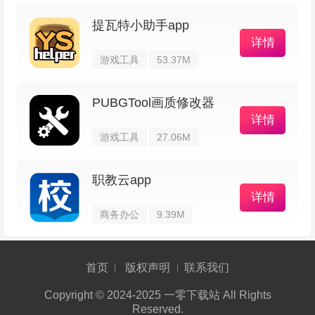
上手超简单，添加一条记忆后，应用会在合适
提瓦特小助手app
的时间提醒你复习。
详情
游戏工具
53.37M
要是有更多需求，会发现 Memory Helper 已
经准备了对应的解决办法，比如：
PUBGTool画质修改器
详情
1、对不同类型的记忆材料想用不同的复习策
游戏工具
27.06M
略，可以自由调节复习曲线。
职教云app
2、学得太带劲忘了添加条目，没关系，随时
详情
补上还可以修改创建时间。
商务办公
9.39M
3、记忆条目越来越多想分类管理？支持类别
首页
版权声明
联系我们
和标签两种方式。
Copyright © 2024-2025 一零下载站 All Rights
Reserved.
4、想更快定位某条记忆，搜索功能能一键直