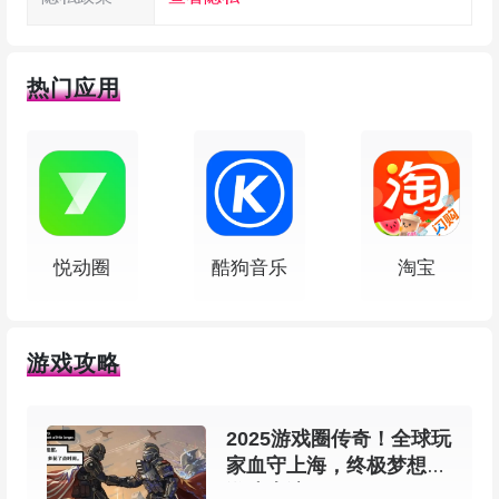
软件特色
热门应用
1、把要记的知识做成系统化的输出来复习，
会显著提升记忆效果。
2、Memory Helper的基础功能是免费的，高
级功能需要订阅。免费用户可以添加不限数量的记
悦动圈
酷狗音乐
淘宝
忆条目，基础功能已经够用，所以不付费也能长期
使用。
游戏攻略
3、这款工具是按照艾宾浩斯遗忘曲线设计
的，任何你想记的内容都能加进来，比如英语、计
2025游戏圈传奇！全球玩
家血守上海，终极梦想在
算机、国学经典、数学等等，远远不止单词。
游戏上演