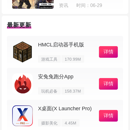
3、能够更改警报，振铃和通知的铃声
资讯
时间：06-29
4、快速轻松访问控件和预设的通知快捷方式
最新更新
5、通过内置预设插件与 Tasker 和 Locale 集
成
HMCL启动器手机版
详情
游戏工具
170.99M
6、完全交互式主屏幕小部件：
预设（应用一组音频设置）
安兔兔跑分App
详情
预设列表（应用任何预设）
玩机必备
158.37M
音量锁定器（更改/锁定音量级别）
X桌面(X Launcher Pro)
详情
振动（用于振铃和通知的切换振动设置）
摄影美化
4.45M