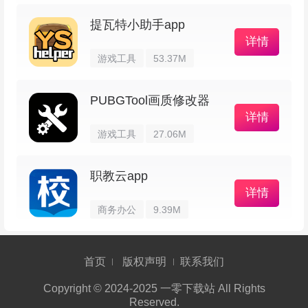
振铃（在无声，振动和正常之间切换振铃模
提瓦特小助手app
式）
详情
游戏工具
53.37M
仪表板（各种交互式音量控制）
PUBGTool画质修改器
注意：要访问小部件，不应将应用安装到SD
详情
游戏工具
27.06M
卡上。某些Android版本可能需要重新启动才能在
窗口小部件抽屉中显示窗口小部件。
职教云app
详情
软件特色
商务办公
9.39M
1、工作方式
首页
版权声明
联系我们
这玩意儿用起来很直接，改一改现有的预设或
Copyright © 2024-2025 一零下载站 All Rights
Reserved.
新建一套，然后用手指点一下就能切换。配置文件