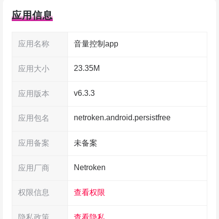
会想静音、去健身想放大音量都能自动搞定。这个
应用信息
安装包是大神处理过的，解锁了全部专业功能并去
掉了广告，省得被提醒骚扰。
应用名称
音量控制app
23.35M
应用大小
v6.3.3
应用版本
netroken.android.persistfree
应用包名
应用备案
未备案
Netroken
应用厂商
权限信息
查看权限
隐私政策
查看隐私