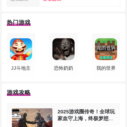
先普攻两下，把武器切到戈，接一技能位移上
热门游戏
去打控制，期间穿插普攻，用二技能铺一波群伤。
再普攻几下进入超杀形态，开大招一路追着普攻。
大招结束后找好角度，用一技能再消耗一次，留住
敌人，最后用二技能锁血收割。
JJ斗地主
恐怖奶奶
我的世界
蹲草或被开连招：
1AA2AA3AA1A2
游戏攻略
2025游戏圈传奇！全球玩
家血守上海，终极梦想在
游戏上演