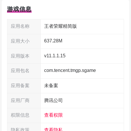
模式里都能直接体验，和安卓渠道服的朋友开黑也
游戏信息
没问题，大家在峡谷里拼的是技术、拼的是默契。
应用名称
王者荣耀精简版
王者荣耀蚩奼英雄基础教学
637.28M
应用大小
技能连招：
v11.1.1.15
应用版本
抓人连招：
com.tencent.tmgp.sgame
应用包名
AA1A2A3AAA12
应用备案
未备案
应用厂商
腾讯公司
权限信息
查看权限
隐私政策
查看隐私