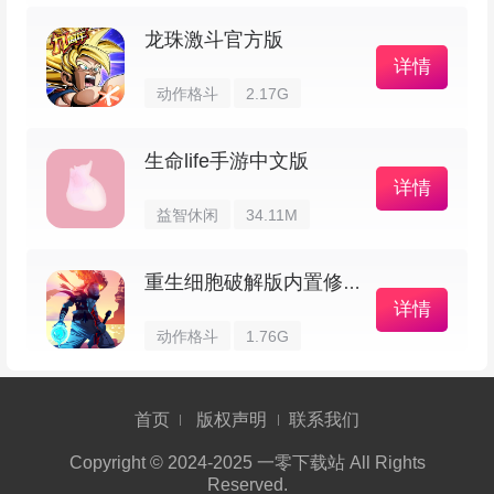
攻速不够，推荐先出急速战靴；打到成装后攻速过
龙珠激斗官方版
详情
剩，可以换成影忍之足或抵抗之靴来提升生存能
动作格斗
2.17G
力。
生命life手游中文版
这里给出两套常用出装铭文，大家按对局需要
详情
选：
益智休闲
34.11M
1、对抗法球流
重生细胞破解版内置修改器
详情
召唤师技能：狂暴、闪现
动作格斗
1.76G
急速战靴、闪电匕首、末世、血魔之怒、寒霜
首页
版权声明
联系我们
侵袭、永夜守护
Copyright © 2024-2025 一零下载站 All Rights
Reserved.