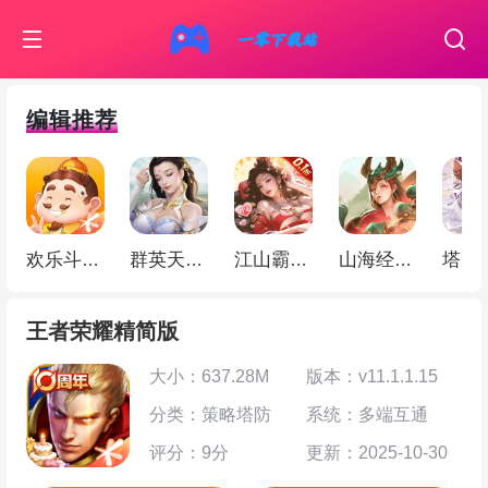
编辑推荐
欢乐斗地主
群英天下（0.05折千元代金）
江山霸主（天天送648）
山海经幻想录（ 1折免费版）
王者荣耀精简版
大小：637.28M
版本：v11.1.1.15
分类：策略塔防
系统：多端互通
评分：9分
更新：2025-10-30