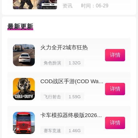
资讯
时间：06-29
最新更新
对面先手的话，可以一技能起手打控制，跟几
火力全开2城市狂热
下普攻，接二技能把人推开，再普攻两下进超杀形
详情
态，开大招拉扯配合普攻打出大量伤害。最后用一
角色扮演
1.32G
技能追上去或再次控住，然后普攻补刀，等敌人血
COD战区手游(COD Warzone)
量到位就用二技能收尾。
详情
飞行射击
1.59G
出装铭文：
蚩奼主要靠普攻输出，适合买高攻高暴击的装
卡车模拟器终极版2026最新版
详情
备来打爆发，配合高攻速可以触发更多法球效果。
赛车竞速
1.46G
因为这英雄需要频繁拉扯，血量要能顶得住。前期