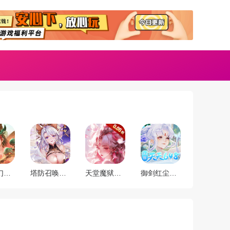
山海经幻想录（ 1折免费版）
塔防召唤师（0.1折暴打策划）
天堂魔狱（0.05折百倍爆率）
御剑红尘（0.1折每日送648）