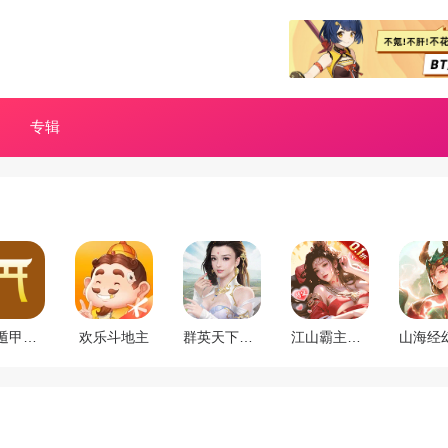
专辑
奇门遁甲app
欢乐斗地主
群英天下（0.05折千元代金）
江山霸主（天天送648）