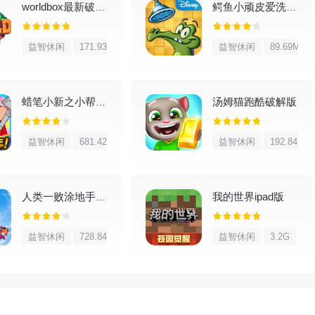
worldbox最新破解版汉化版
鳄鱼小顽皮爱洗澡官方正版
建材……1.4可以说变化翻天覆地，超过800种新物品等你发现。敢不
益智休闲
171.93M
益智休闲
89.69M
阶段最强Boss—月之领主，打败入侵的火星人还有机会把UFO坐
汤姆猫跑酷破解版
蜡笔小新之小帮手大作战官方正版
个随机区域会各自出现一轮大月亮，并且会快速生成一堆独特敌人，
益智休闲
681.42M
益智休闲
192.84M
到代表每个星柱的图标，追着图标去打就是了。
我的世界ipad版
人类一败涂地手游官方正版
，直接跳进一个完全随机生成的像素世界。房屋、武器、工具都靠你
头资源按照自己的脑洞造出各种奇妙东西，玩的就是随心和创造的乐
益智休闲
728.84M
益智休闲
3.2G