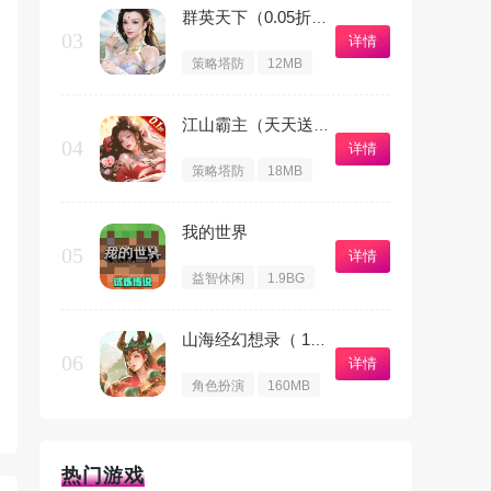
群英天下（0.05折千元代金）
03
详情
策略塔防
12MB
江山霸主（天天送648）
04
详情
策略塔防
18MB
我的世界
05
详情
益智休闲
1.9BG
山海经幻想录（ 1折免费版）
06
详情
角色扮演
160MB
热门游戏