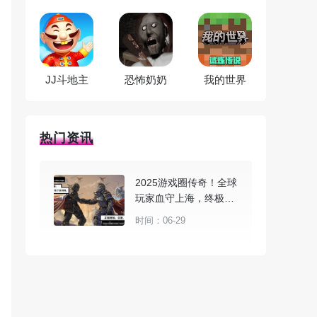
JJ斗地主
恐怖奶奶
我的世界
热门资讯
2025游戏圈传奇！全球
玩家血守上海，终极梦
想在游戏上演
时间：06-29