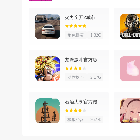
随着版本更新，能合理利用的漏洞越来越少，但我
简单，学会了就能复制东西（注意风险，小心使用）
火力全开2城市狂热
1、打开泰拉瑞亚客户端，选好角色，进任意一个
角色扮演
1.32G
龙珠激斗官方版
动作格斗
2.17G
石油大亨官方最新版
模拟经营
262.43M