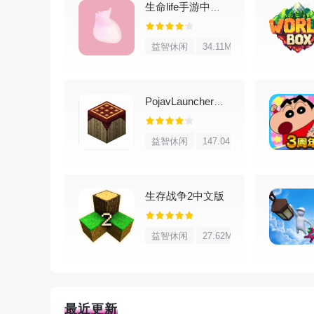
3、【PE版史上最大更新，最强冒险开启】
生命life手游中文版
新Boss、新装备、新敌人、新事件、新环境、新
益智休闲
34.11M
敢把这些新东西全都探索一遍？游戏里现在还能挑战现
骑收入囊中，想想就很带劲。
4、【月总来袭 激战月之领主】
PojavLauncher启动器
击败拜月会触发月亮事件，打掉拜月后世界的四
益智休闲
147.04M
区域里每处都会出现一个星柱。你可以在小地图上看
5、【探索未知 创造一切】
生存战争2中文版
这是款2D沙盒动作冒险游戏，角色随你定制好后
去搞，未知的地方和危险的Boss等你去摸索。用手
益智休闲
27.62M
趣。
泰拉瑞亚刷物品方法
最近更新