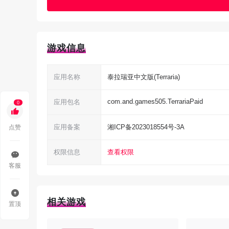
游戏信息
泰拉瑞亚中文版特色
应用名称
泰拉瑞亚中文版(Terraria)
1、【炫酷装备 自由打造】
com.and.games505.TerrariaPaid
应用包名
0
游戏里所有武器和饰品都可以自己做，也能从NP
点赞
应用备案
湘ICP备2023018554号-3A
色区分）。你可以去工匠那重铸来改变装备稀有度，
就能配出自己想要的效果。
权限信息
查看权限
客服
2、【火星暴乱 外星人入侵】
火星狂暴是个困难模式下会触发的入侵事件，会
相关游戏
置顶
级难缠的Boss——火星飞碟，打起来相当爽也相当虐