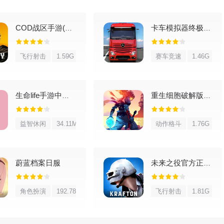
这里还分享一个在新版里还能用的PC/PE通用刷物品小技巧，操作
。
COD战区手游(COD Warzone)
卡车模拟器终极版2026最新版
世界。
飞行射击
1.59G
赛车竞速
1.46G
生命life手游中文版
重生细胞破解版内置修改器
益智休闲
34.11M
动作格斗
1.76G
蔚蓝档案日服
未来之役官方正版手游
角色扮演
192.78M
飞行射击
1.81G