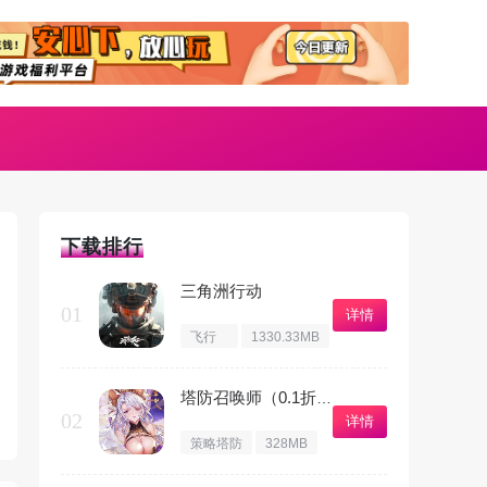
下载排行
三角洲行动
01
详情
飞行
1330.33MB
射击
塔防召唤师（0.1折暴打策划）
02
详情
策略塔防
328MB