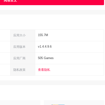
155.7M
应用大小
v1.4.4.9.6
应用版本
C买到，箱子里随机生成或敌人掉的装备有不同品级和稀有度（用颜
505 Games
应用厂商
装备的颜色和属性会跟着变，有上百种不同属性等你挑选，玩着玩着
隐私政策
查看隐私
在石巨人被打败后出现，里面全是外星人风格的敌人。最后还有个超
心。