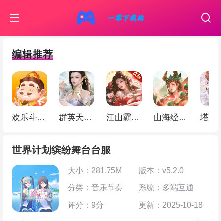
编辑推荐
欢乐斗地主
群英天下（0.05折千元代金）
江山霸主（天天送648）
山海经幻想录（ 1折免费版）
世界计划缤纷舞台台服
大小：281.75M
版本：v5.2.0
分类：音乐节奏
系统：多端互通
评分：9分
更新：2025-10-18