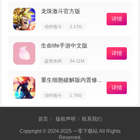
开了AUTO LIVE功能就能自动通关LIVE，手
龙珠激斗官方版
残党或者想解放双手的时候很方便，一键收集奖励
详情
也省心。
动作格斗
2.17G
在一起LIVE模式可以和其他玩家同台演出，完
生命life手游中文版
成FEVER或SUPER FEVER时间会有额外掉落道
详情
益智休闲
34.11M
具，氛围感很棒，合台的感觉像是在和一群朋友一
起玩。
重生细胞破解版内置修改器
详情
【人气VOCALOID曲库】
动作格斗
1.76G
收录了VOCALOID的代表曲目，也请了不少
VOCALOID Producer出新歌，曲目阵容能让歌迷
首页
版权声明
联系我们
看着就激动。
Copyright © 2024-2025 一零下载站 All Rights
Reserved.