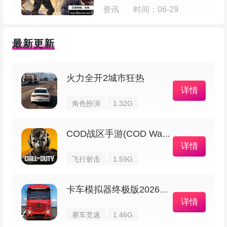
资讯
时间：06-29
【令人熟悉却又耳目一新的绝佳音游体验】
最新更新
按键宽度不拘一格，谱面判定也很精准，有交
叉的长条音符，带着一点怀旧的街机风味但又做了
火力全开2城市狂热
现代化的调整，玩的时候会觉得又熟悉又新鲜。
详情
角色扮演
1.32G
新增了「上滑」的操作，有时候和角色的表演
动作会同步，玩起来更有代入感。
COD战区手游(COD Warzone)
详情
谱面从「EASY」到「MASTER」总共有5个
飞行射击
1.59G
难度，初玩时可以慢慢练，想挑战的时候再冲高难
度，难度设定做得贴心，人人都能找到合适的节
卡车模拟器终极版2026最新版
详情
奏。
赛车竞速
1.46G