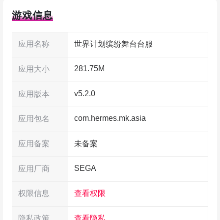
世界计划台服最新版2025的故事讲的是五组热
游戏信息
爱音乐的少年少女，误打误撞进入了由心愿构成的
虚拟世界，后来在初音未来等虚拟歌手帮忙下，一
应用名称
世界计划缤纷舞台台服
步步找回真正想要的东西。玩的时候可以随意选模
281.75M
式挑战，收集各种角色来培养，慢慢解锁更多歌
应用大小
曲。新版里还有不少新曲目和新的节奏玩法等着你
v5.2.0
应用版本
去尝试。操作很直观，虽然角色都是虚拟的人工智
com.hermes.mk.asia
应用包名
能，但这并不影响大家喜欢她们的热情。玩家还能
和朋友组队一起完成任务，拿奖励、刷活动，重温
应用备案
未备案
音乐游戏带来的那份爽快，感兴趣就别犹豫了，赶
SEGA
应用厂商
紧来玩玩看！
权限信息
查看权限
隐私政策
查看隐私