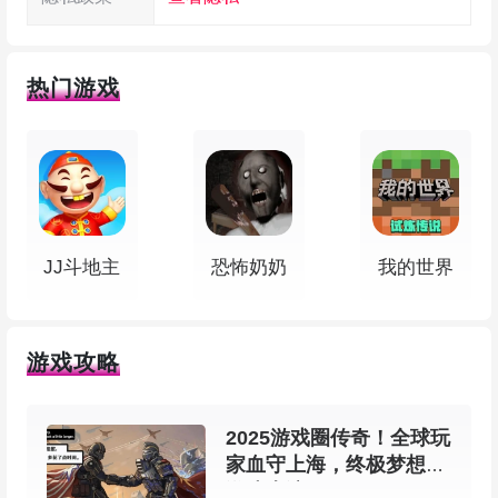
热门游戏
世界计划缤纷舞台台服特色
JJ斗地主
恐怖奶奶
我的世界
【初音未来携手人气虚拟歌手驾到！ 】
游戏攻略
你可以跟初音未来、镜音连、镜音铃、巡音流
歌、MEIKO、KAITO这几位虚拟歌手一起，体验现
2025游戏圈传奇！全球玩
实世界和「世界」两个舞台交错的故事，场面暖心
家血守上海，终极梦想在
又热闹。
游戏上演