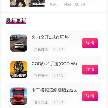
资讯
时间：06-29
最新更新
火力全开2城市狂热
游戏特色
详情
角色扮演
1.32G
1、通过克制却有吸引力的内容，慢慢拉近玩
家和鸟之间的情感，让人越玩越放不下。
COD战区手游(COD Warzone)
详情
2、画面手绘风格，颜色很治愈，感觉像一本
飞行射击
1.59G
能互动的绘本，光看着就舒服。
卡车模拟器终极版2026最新版
3、体验到和宠物之间那种真诚的心灵对话，
详情
赛车竞速
1.46G
挺暖心的。