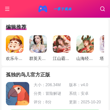
编辑推荐
欢乐斗地主
群英天下（0.05折千元代金）
江山霸主（天天送648）
山海经幻想录（ 1折免费版）
孤独的鸟儿官方正版
大小：206.34M
版本：v4.0
分类：冒险解谜
系统：安卓
评分：8分
更新：2025-10-20