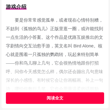
游戏介绍
要是你常常感觉孤单，或者现在心情特别糟，
不妨到《孤独的鸟儿》正版里逛一圈，或许能找到
一点生活的小答案。这个作品是优路互娱推出的文
字剧情向交互治愈手游，英文名叫 Bird Alone。核
心就是围着一只孤独的鹦鹉转，玩起来特别简单
——你和鸟儿聊上几句，它会很热情地跟你打招
呼、问你今天感觉怎么样，偶尔还会蹦出几句意味
深长的小感悟。有时候它会让你画幅画、补上一句
诗，哪怕你敷衍几笔，它也会用最温柔的话鼓励
你。就算你心情再糟，跟鸟儿这样一问一答地聊
着，也会慢慢把那些压着的烦恼放下，忘掉一点点