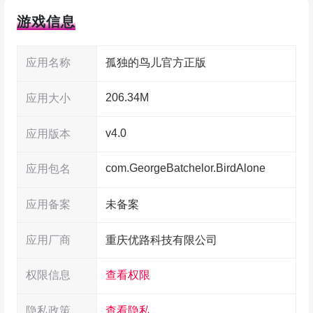
琐碎的事情，慢慢期待下一次再来跟它说话。
游戏信息
玩法看着很轻松，但制作挺有心思的。官方正
应用名称
孤独的鸟儿官方正版
版画面都是手绘，色调让我看着就舒服，像翻开一
206.34M
本会动的绘本。场景不是千篇一律，游戏里会有日
应用大小
夜交替、天气变化、季节轮转这些小细节，打开的
v4.0
应用版本
时候你可能会看到树枝上挂满橘子，也可能抬头看
com.GeorgeBatchelor.BirdAlone
应用包名
到一轮满月，这些小惊喜会不时冒出来，挺会戳中
人的。想不想和这只小鹦鹉一起生活、一起唠嗑、
应用备案
未备案
分担难过、分享快乐？那就去下载体验一下吧，感
应用厂商
重庆优路科技有限公司
受下那股温暖。
权限信息
查看权限
注意：
游戏里会涉及关于死亡的主题和探索。
隐私政策
查看隐私