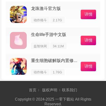
龙珠激斗官方版
4、这只鸟会像个知心朋友一样陪着你，一起
详情
生活、聊心事、分担那些难受和小确幸。
动作格斗
2.17G
孤独的鸟儿官方正版新手攻略
生命life手游中文版
详情
益智休闲
34.11M
1、在本站把孤独的鸟儿正版下载并安装好，
打开后先等解压，开头会有个声音说“你好”，就从
重生细胞破解版内置修改器
这句招呼开始互动吧……
详情
动作格斗
1.76G
首页
版权声明
联系我们
Copyright © 2024-2025 一零下载站 All Rights
Reserved.