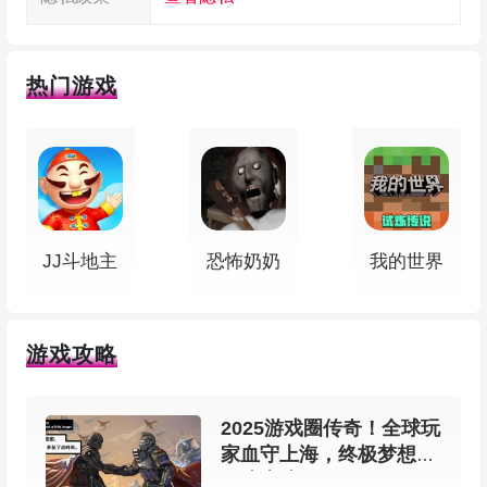
得。这样的设计让玩家在享受游戏过程时，同时有
机会收获实际回报。
热门游戏
3、多层次pvp玩法，给你带来不一样体验
承接征途系列在PVP内容上的传统，并在深度
和层次上作出优化，围绕个人、家族、国家展开强
JJ斗地主
恐怖奶奶
我的世界
对抗玩法。包括竞技场PK、家族战、国家攻防在
内的多种模式，满足玩家对战斗的各种想象与追
求。
游戏攻略
4、全新战斗公式，带来真正公平竞技体验
2025游戏圈传奇！全球玩
家血守上海，终极梦想在
引入PK保护与战斗平衡机制，提升实战手
游戏上演