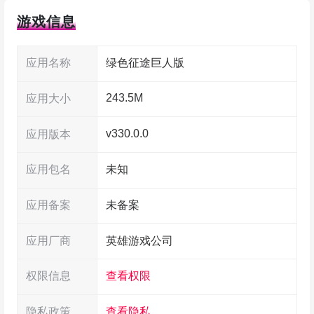
游戏特色
游戏信息
1、经典国战传承，万人同服捍卫荣耀
应用名称
绿色征途巨人版
沿袭征途端游的国战体系，展现排兵布阵与战
243.5M
应用大小
场指挥的策略魅力。玩家可以通过国家任务执行侦
v330.0.0
应用版本
查、增益、暗杀等行动来削弱敌对国家，也能够借
助外交手段在多国之间联横合纵。采用实时PVP精
应用包名
未知
算机制，让国战对抗更具沉浸感与公平竞技感。
应用备案
未备案
2、自由经济，打造绿色生态
应用厂商
英雄游戏公司
绿色征途建立起真实的自由经济体系，让玩家
权限信息
查看权限
在游玩中也能获得可观收益。拍卖行支持自由交
易，装备与材料均可通过BOSS掉落与任务产出取
隐私政策
查看隐私