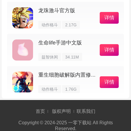
绿色征途巨人版快速提升战力攻略
龙珠激斗官方版
详情
想在战场上一马当先，驰骋四方，就要不断提
动作格斗
2.17G
升自身战力。下面为你梳理几条高性价比的成长路
径，帮助你快速提升实力，早日称霸战场。
生命life手游中文版
详情
一、一马当先，赢在起点！
益智休闲
34.11M
刚开始游玩时，首充往往是最划算的选择。首
重生细胞破解版内置修改器
充礼包中包含12星神器，这类装备能让你在60级前
详情
动作格斗
1.76G
拥有强劲战斗力，快速站稳脚跟。祈星圣石可以将
任意等级的装备逐步提升到12星，随身仓库能显著
首页
版权声明
联系我们
提升过程中的便捷度。像外观、藏宝图、银两这些
道具也是游戏初期常用的资源，合理利用能让升级
Copyright © 2024-2025 一零下载站 All Rights
Reserved.