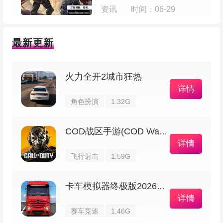
感。配合特色技能体系设计，让对决更富竞技性与
资讯
时间：06-29
观赏性。每个职业都有核心技能作为风格标识，玩
家可以根据个人偏好自由搭配，打造灵活多变的职
最新更新
业玩法。
火力全开2城市狂热
5、实时语音和地域识别，为玩家打造多元化
详情
社交环境
角色扮演
1.32G
内置夫妻、结拜、家族与国家等多层社交玩
COD战区手游(COD Warzone)
法，让玩家在虚拟世界中建立稳固关系网。多层级
详情
飞行射击
1.59G
社交系统结合实时语音与玩家地域识别技术，把线
上互动与线下沟通更紧密地连接，营造出更真实的
卡车模拟器终极版2026最新版
人际交流氛围。
详情
赛车竞速
1.46G