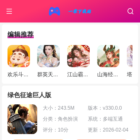
编辑推荐
欢乐斗地主
群英天下（0.05折千元代金）
江山霸主（天天送648）
山海经幻想录（ 1折免费版）
绿色征途巨人版
大小：243.5M
版本：v330.0.0
分类：角色扮演
系统：多端互通
评分：10分
更新：2026-02-04