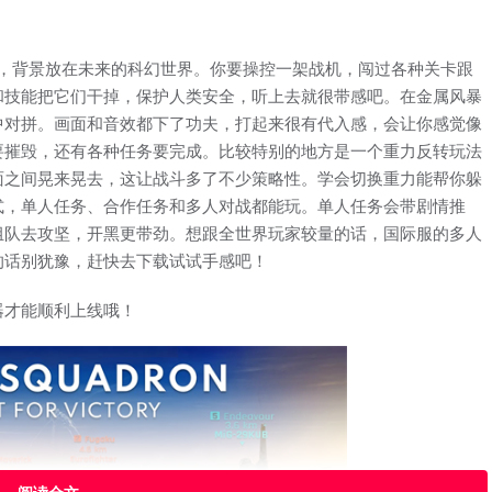
空战手游，背景放在未来的科幻世界。你要操控一架战机，闯过各种关卡跟
和技能把它们干掉，保护人类安全，听上去就很带感吧。在金属风暴
中对拼。画面和音效都下了功夫，打起来很有代入感，会让你感觉像
要摧毁，还有各种任务要完成。比较特别的地方是一个重力反转玩法
面之间晃来晃去，这让战斗多了不少策略性。学会切换重力能帮你躲
式，单人任务、合作任务和多人对战都能玩。单人任务会带剧情推
组队去攻坚，开黑更带劲。想跟全世界玩家较量的话，国际服的多人
的话别犹豫，赶快去下载试试手感吧！
器才能顺利上线哦！