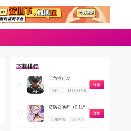
下载排行
三角洲行动
01
详情
飞行
1330.33MB
射击
塔防召唤师（0.1折暴打策划）
02
详情
策略塔防
328MB