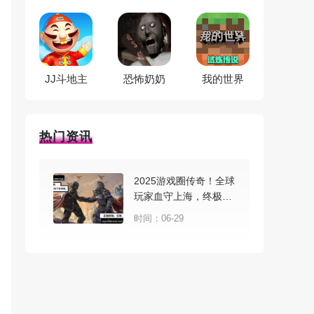
JJ斗地主
恐怖奶奶
我的世界
热门资讯
2025游戏圈传奇！全球
玩家血守上海，终极梦
想在游戏上演
时间：06-29