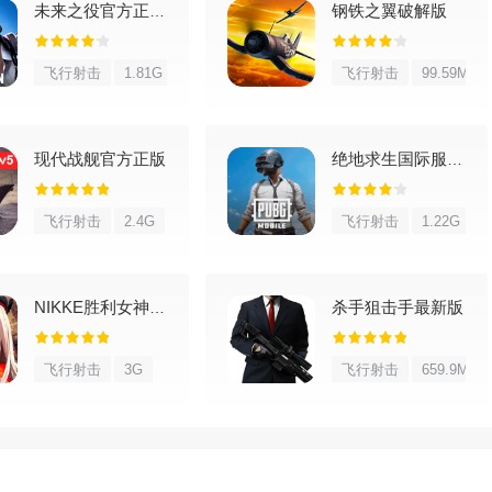
钢铁之翼破解版
未来之役官方正版手游
起来有技术含量，能考验玩家水平。
飞行射击
1.81G
飞行射击
99.59M
都可以去征战，内容免费可以一直玩。
现代战舰官方正版
绝地求生国际服官方正版
飞行射击
2.4G
飞行射击
1.22G
而升级消耗的学分和飞机碎片并不是单纯靠你不断打竞技场就能掉
留意活动和任务。
杀手狙击手最新版
NIKKE胜利女神苹果版
飞行射击
3G
飞行射击
659.9M
一级会领到奖励，例如学分、飞机自选碎片、箱子、金币、背景、头
通过战斗能拿到的积分，会随时间慢慢恢复，别忘了常来领。