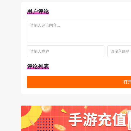
用户评论
界面说明：左边是每日任务，右边是那种几天刷
证周期内都能做，不会消失。标着 hard 的是高难
评论列表
打开