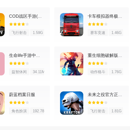
COD战区手游(COD Warzone)
卡车模拟器终极版2026最新版
飞行射击
1.59G
赛车竞速
1.46G
生命life手游中文版
重生细胞破解版内置修改器
益智休闲
34.11M
动作格斗
1.76G
蔚蓝档案日服
未来之役官方正版手游
东西可以考虑入手。
角色扮演
192.78M
飞行射击
1.81G