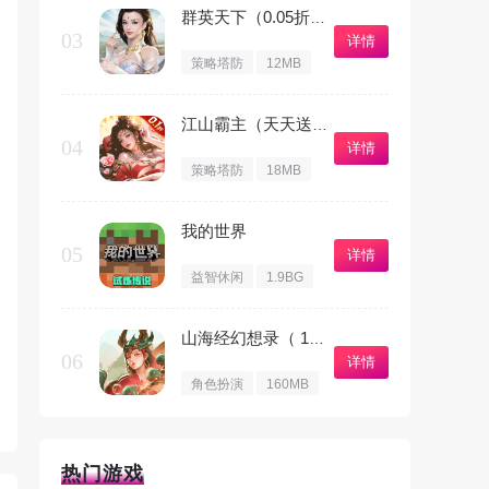
群英天下（0.05折千元代金）
03
详情
策略塔防
12MB
江山霸主（天天送648）
04
详情
策略塔防
18MB
我的世界
05
详情
益智休闲
1.9BG
山海经幻想录（ 1折免费版）
06
详情
角色扮演
160MB
热门游戏