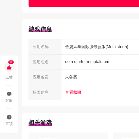
游戏信息
应用名称
金属风暴国际服最新版(Metalstorm)
com.starform.metalstorm
应用包名
0
金属风暴国际服最新版特色
点赞
应用备案
未备案
1、模拟真实的画面
权限信息
查看权限
画质和特效做得挺用心，给你更硬核的战场感觉
客服
2、火爆的战斗场面
相关游戏
置顶
动作节奏感强，打击感十足，打起来很有爽感，
3、操作娴熟无比