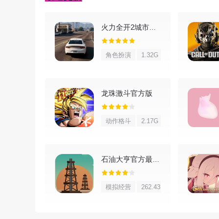
火力全开2城市狂热
角色扮演
1.32G
龙珠激斗官方版
动作格斗
2.17G
石油大亨官方最新版
花金币能买高级通行证，奖励更丰厚，想快拿好
模拟经营
262.43M