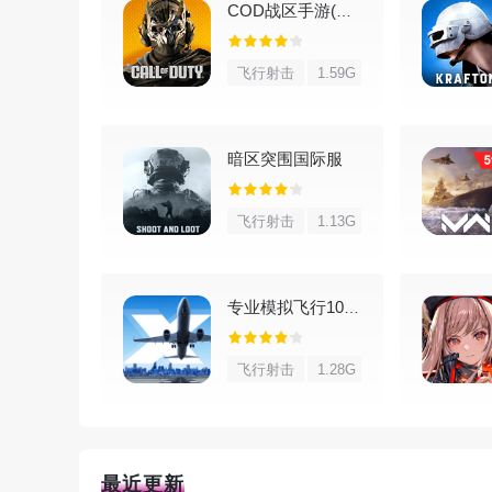
COD战区手游(COD Warzone)
每个操作看起来都很潇洒，需要练习和手速，玩
飞行射击
1.59G
4、丰富的游戏场景
关卡设计平滑，难度递增合理，很多地图和环境
暗区突围国际服
金属风暴飞机升级与提升等级攻略
飞行射击
1.13G
升等级主要靠升级飞机和提升能力来获得经验，
落，所以光靠一直玩对资源回报其实挺有限的，需要
专业模拟飞行10手机版
1、主要靠通行证任务拿资源
飞行射击
1.28G
完成通行证里的任务可以获得通行证积分，每升
像之类的东西。第一张图左上角显示的200，是每日
最近更新