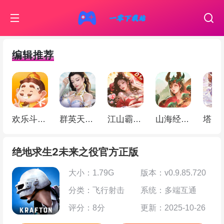
编辑推荐
欢乐斗地主
群英天下（0.05折千元代金）
江山霸主（天天送648）
山海经幻想录（ 1折免费版）
绝地求生2未来之役官方正版
大小：1.79G
版本：v0.9.85.720
分类：飞行射击
系统：多端互通
评分：8分
更新：2025-10-26