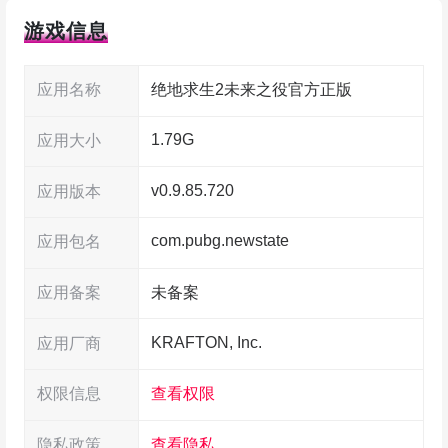
游戏信息
来看看你要玩的这款由 KRAFTON 推出的
NEW STATE MOBILE。跳进那片大的战场里，捡
应用名称
绝地求生2未来之役官方正版
武器、找车、备消耗品，然后在一点点缩小的安全
1.79G
区里拼命活到最后。玩法节奏快、刺激感强，目标
应用大小
是活到最后那个人或那队，拿下梦寐以求的鸡肉晚
v0.9.85.720
应用版本
餐。新版把规则玩出了新花样，武器和配件更爆
com.pubg.newstate
应用包名
炸，画面更接近真实，你会见到一些有意思的道具
和机制，比如战斗无人机、战术翻滚之类的玩意
应用备案
未备案
儿。地图是个 8×8 公里的开放世界，新载具带来
KRAFTON, Inc.
应用厂商
不一样的机动感。想走出竞技场拿到奖杯？就得学
会怎么在新战术和新技能中活下来。
权限信息
查看权限
隐私政策
查看隐私