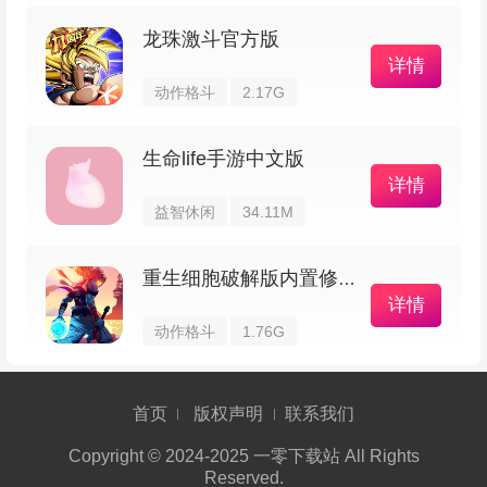
龙珠激斗官方版
3、更加真实和动态的枪战玩法
详情
动作格斗
2.17G
– 为手机平台做了专门优化，在移动设备上也
能体验到那种标志性的绝地抢点枪战感
生命life手游中文版
详情
– 用附件系统改造你的枪，按自己战术去搭配
益智休闲
34.11M
配件，玩法更有深度
重生细胞破解版内置修改器
4、次时代动作交互玩法
详情
动作格斗
1.76G
– 新机制很多，比如进入子弹时间、呼叫无人
机支援、请求空投支援等，玩起来有很多花样
首页
版权声明
联系我们
– 有些载具是独占的，能在 8×8 的大地图里迅
Copyright © 2024-2025 一零下载站 All Rights
Reserved.