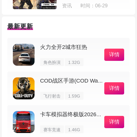
– 一开局就能马上体验到紧张感，没那么多磨
资讯
时间：06-29
叽的准备时间
最新更新
– 新地图里有各种地形和地标，学会利用它们
能让你在战斗里占便宜
火力全开2城市狂热
2、回合淘汰赛：7轮激烈的缩圈生存战斗
详情
角色扮演
1.32G
– 回合模式是 4v4，采用七战四胜的规则，竞
技性很强
COD战区手游(COD Warzone)
详情
飞行射击
1.59G
– 每轮比赛区域不断收缩，压缩空间意味着交
火更加频繁
卡车模拟器终极版2026最新版
详情
– 干掉对手、留到最后的队伍才算赢，氛围很
赛车竞速
1.46G
紧张