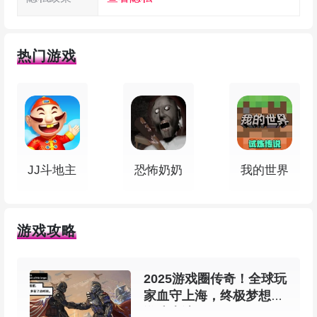
热门游戏
JJ斗地主
恐怖奶奶
我的世界
绝地求生2未来之役官方正版特色
1、阿金塔：15分钟的原版自由战斗体验
游戏攻略
– 跳伞进一个 4×4 的小地图，节奏非常快，适
2025游戏圈传奇！全球玩
合想要速战速决的玩家
家血守上海，终极梦想在
游戏上演