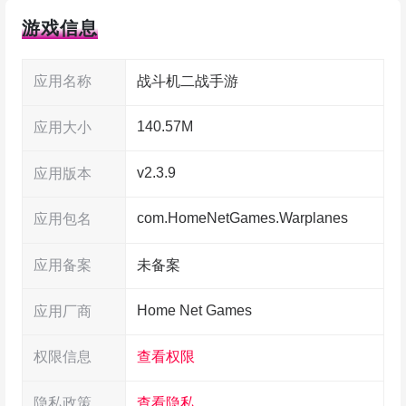
奏才行，容易上头。
游戏信息
游戏特色
应用名称
战斗机二战手游
140.57M
应用大小
1、欧美风格的空战主题，天空是你的舞台，
各种型号的战机任你挑选驾驶。
v2.3.9
应用版本
2、可以训练你的飞行员阿凡达，体验贴近实
com.HomeNetGames.Warplanes
应用包名
战的飞行环节，发起连续攻势和对抗。
应用备案
未备案
3、操作要灵活，学会规避和突袭，去攻打对
Home Net Games
应用厂商
手，击溃敌方部队和营地。
权限信息
查看权限
4、营造真实空中环境，支持360度自由飞行，
秀出你的极限操作，而且子弹似乎用不完一样畅
隐私政策
查看隐私