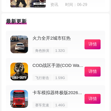
1、进游戏后点左侧的“开始游戏”；
资讯
时间：06-29
最新更新
火力全开2城市狂热
详情
角色扮演
1.32G
COD战区手游(COD Warzone)
详情
2、选个你想玩的模式；
飞行射击
1.59G
卡车模拟器终极版2026最新版
详情
赛车竞速
1.46G