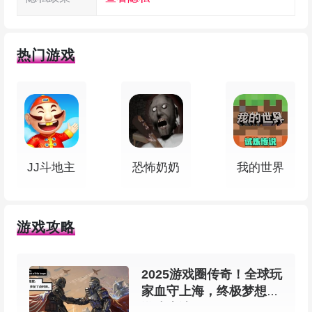
快；
热门游戏
5、每次开火和命中都有带感的音效，战机受
损、爆炸和冲刺都能让你听着心跳加速。
6、小心点，被打中就会掉下来，坠机那感觉
是真实的。操作简单，新手也能很快上手。
JJ斗地主
恐怖奶奶
我的世界
7、可以和朋友并肩作战，也可能变成对手。
每架飞机都有自己的特点，要练熟才能发挥最大作
游戏攻略
用。
战斗机二战手游怎么玩
2025游戏圈传奇！全球玩
家血守上海，终极梦想在
游戏上演