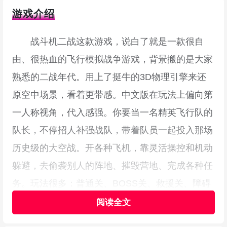
游戏介绍
战斗机二战这款游戏，说白了就是一款很自
由、很热血的飞行模拟战争游戏，背景搬的是大家
熟悉的二战年代。用上了挺牛的3D物理引擎来还
原空中场景，看着更带感。中文版在玩法上偏向第
一人称视角，代入感强。你要当一名精英飞行队的
队长，不停招人补强战队，带着队员一起投入那场
历史级的大空战。开各种飞机，靠灵活操控和机动
躲避，去偷袭别人的阵地、摧毁营地、完成各种任
务。玩法很多：普通关、BOSS关、救援关、障碍
关、无尽模式等等，随便挑，风格各不相同，玩起
来空战的刺激感和策略性都挺强，脑子要跟得上节